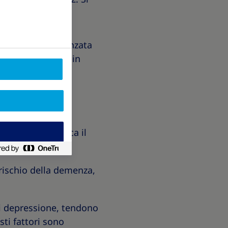
luppare in età avanzata
ei cambiamenti, in
 avanzata di circa il
i rischio della demenza,
i depressione, tendono
sti fattori sono