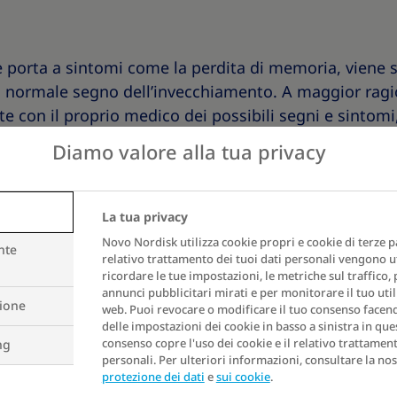
he porta a sintomi come la perdita di memoria, viene 
normale segno dell’invecchiamento. A maggior ragi
 con il proprio medico dei possibili segni e sintom
l normale invecchiamento, ma indicare potenzialment
Diamo valore alla tua privacy
ttia di Alzheimer.
La tua privacy
osta tra obesità, diabete di tipo 2 e p
Novo Nordisk utilizza cookie propri e cookie di terze par
nte
relativo trattamento dei tuoi dati personali vengono ut
ricordare le tue impostazioni, le metriche sul traffico,
rtamente essere associata all’età e a una vita stre
annunci pubblicitari mirati e per monitorare il tuo util
zione
web. Puoi revocare o modificare il tuo consenso facendo
delle impostazioni dei cookie in basso a sinistra in ques
consenso copre l'uso dei cookie e il relativo trattament
ng
personali. Per ulteriori informazioni, consultare la nost
game sottostante tra problemi cognitivi – come cam
protezione dei dati
e
sui cookie
.
mportamento – e malattie croniche come l’obesità e il 