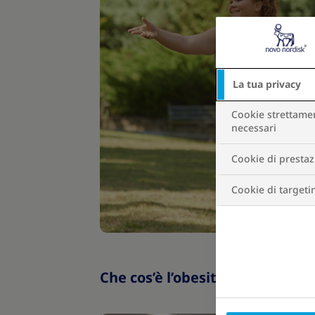
La tua privacy
Cookie strettame
necessari
Cookie di presta
Cookie di targeti
Che cos’è l’obesità?