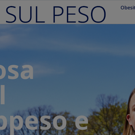
Obesi
osa
l
ppeso e