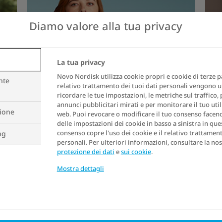
Diamo valore alla tua privacy
La tua privacy
Novo Nordisk utilizza cookie propri e cookie di terze par
nte
relativo trattamento dei tuoi dati personali vengono ut
ricordare le tue impostazioni, le metriche sul traffico,
annunci pubblicitari mirati e per monitorare il tuo util
zione
web. Puoi revocare o modificare il tuo consenso facendo
delle impostazioni dei cookie in basso a sinistra in ques
consenso copre l'uso dei cookie e il relativo trattament
ng
personali. Per ulteriori informazioni, consultare la nost
protezione dei dati
e
sui cookie
.
Mostra dettagli
Il grande dibattito: l’obesità è
Obe
davvero una malattia?
ges