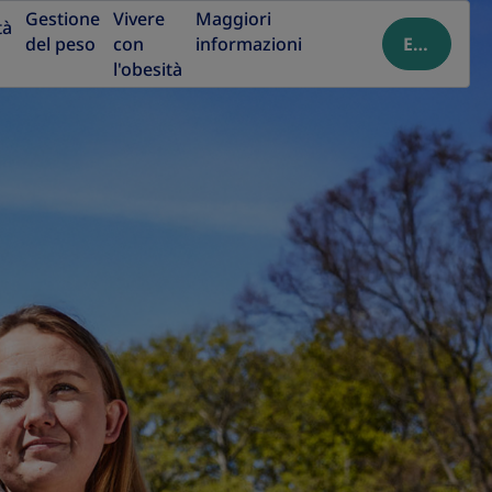
Gestione
Vivere
Maggiori
tà
del peso
con
informazioni
Esperti di sovrappeso
l'obesità