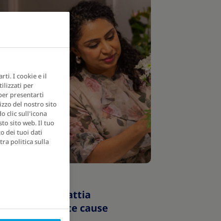
ti. I cookie e il
ilizzati per
 per presentarti
izzo del nostro sito
 clic sull'icona
to sito web. Il tuo
o dei tuoi dati
ra politica sulla
sità: una malattia
tibile con molte cause