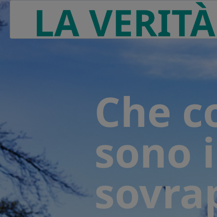
Go to the page content
Che c
sono i
sovra