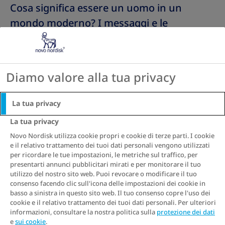
Cosa significa essere un uomo in un
mondo moderno? I messaggi e le
aspettative contrastanti della società nei
confronti degli uomini possono non solo
interferire con il loro senso di identità, ma
Diamo valore alla tua privacy
avere anche un impatto sulla loro salute.
Aggiungete a questo la pressione sociale
La tua privacy
sull’immagine del corpo e potrete
La tua privacy
facilmente ritrovarvi intrappolati in un
Novo Nordisk utilizza cookie propri e cookie di terze parti. I cookie
circolo vizioso di disperazione. Ian Patton
e il relativo trattamento dei tuoi dati personali vengono utilizzati
per ricordare le tue impostazioni, le metriche sul traffico, per
fornisce alcune risposte su come
presentarti annunci pubblicitari mirati e per monitorare il tuo
equilibrare il modello maschile e la salute,
utilizzo del nostro sito web. Puoi revocare o modificare il tuo
consenso facendo clic sull'icona delle impostazioni dei cookie in
ottenere aiuto e riconnettersi con il
basso a sinistra in questo sito web. Il tuo consenso copre l'uso dei
proprio sé.
cookie e il relativo trattamento dei tuoi dati personali. Per ulteriori
informazioni, consultare la nostra politica sulla
protezione dei dati
e
sui cookie
.